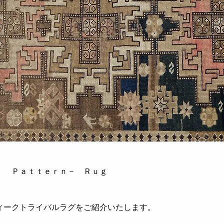
ｌ Ｐａｔｔｅｒｎ－ Ｒｕｇ
ィークトライバルラグをご紹介いたします。