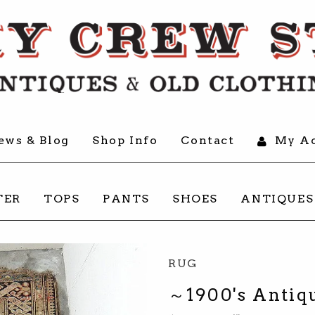
ews & Blog
Shop Info
Contact
My Ac
TER
TOPS
PANTS
SHOES
ANTIQUES
RUG
～1900's Antiqu