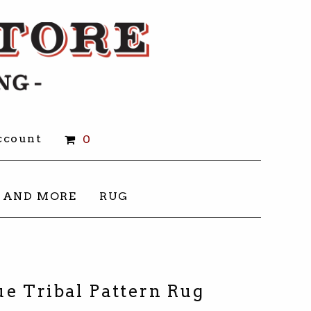
count
0
 AND MORE
RUG
e Tribal Pattern Rug