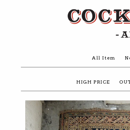
All Item
N
HIGH PRICE
OU