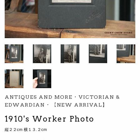
ANTIQUES AND MORE
･
VICTORIAN &
EDWARDIAN
･
【NEW ARRIVAL】
1910's Worker Photo
縦２２cm 横１３.２cm