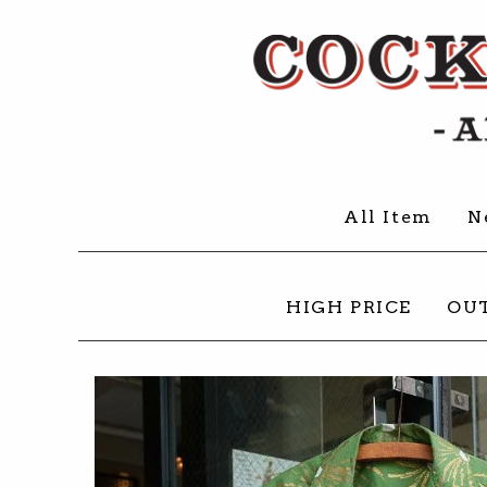
All Item
N
HIGH PRICE
OU