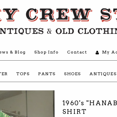
ews & Blog
Shop Info
Contact
My Ac
TER
TOPS
PANTS
SHOES
ANTIQUES
1960's "HAN
SHIRT