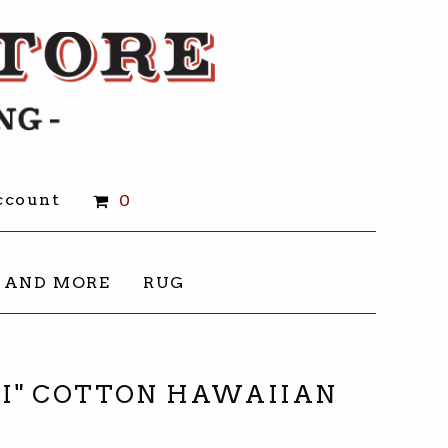
count
0
 AND MORE
RUG
ABI" COTTON HAWAIIAN