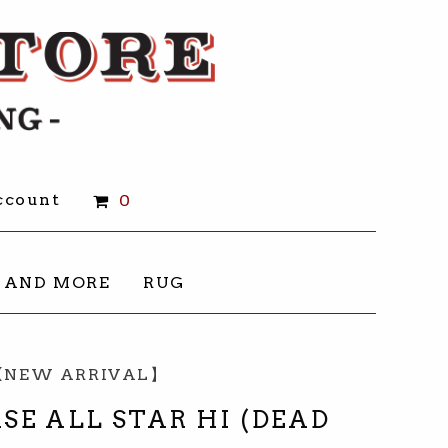
count
0
 AND MORE
RUG
【NEW ARRIVAL】
RSE ALL STAR HI (DEAD