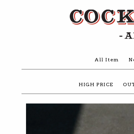
All Item
N
HIGH PRICE
OU