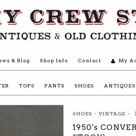
ews & Blog
Shop Info
Contact
My Ac
TER
TOPS
PANTS
SHOES
ANTIQUES
SHOES
･
VINTAGE
･
1950's CONVE