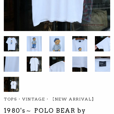
TOPS
･
VINTAGE
･
【NEW ARRIVAL】
1980's～ POLO BEAR by