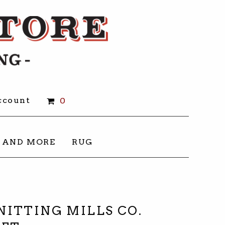
count
0
 AND MORE
RUG
KNITTING MILLS CO.