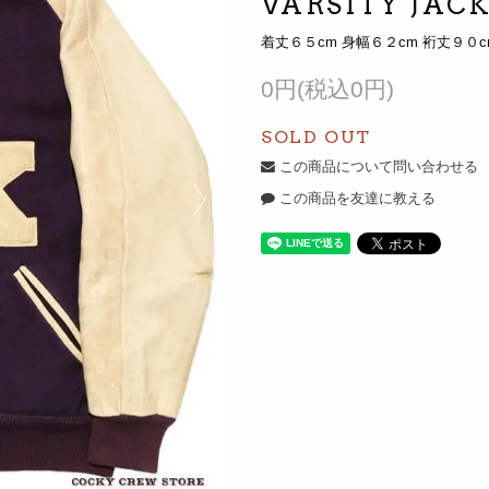
VARSITY JAC
着丈６５cm 身幅６２cm 裄丈９０c
0円(税込0円)
SOLD OUT
この商品について問い合わせる
この商品を友達に教える