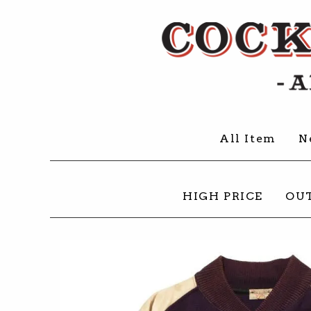
All Item
N
HIGH PRICE
OU